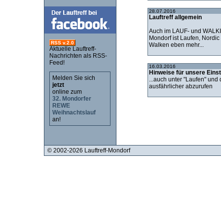
28.07.2016
Lauftreff allgemein
Auch im LAUF- und WALK
Mondorf ist Laufen, Nordi
RSS v.2.0
Walken eben mehr...
Aktuelle Lauftreff-
Nachrichten als RSS-
Feed!
16.03.2016
Hinweise für unsere Einst
Melden Sie sich
...auch unter "Laufen" und 
jetzt
ausfährlicher abzurufen
online zum
32. Mondorfer
REWE
Weihnachtslauf
an!
© 2002-2026 Lauftreff-Mondorf