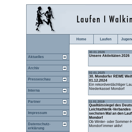
Home
Laufen
Jugen
30.01.2026
Unsere Aktivitäten 2026
Aktuelles
Archiv
02.01.2025
30. Mondorfer REWE Wei
Presseschau
01.12.2024
Ein rekordverdächtiger Lau
Niederkassel Mondorf
Interna
Partner
11.01.2019
Qualitätssiegel des Deut
Leichtathletik-Verbandes
Impressum
sechsten Mal an den Lauft
Mondorf
Ob Winter- oder Sommer-Ha
Datenschutz-
Mondorf immer aktiv!
erklärung