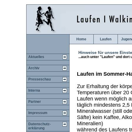
Home
Laufen
Jugen
Hinweise für unsere Einste
Aktuelles
...auch unter "Laufen" und dort 
Archiv
Laufen im Sommer-Ha
Presseschau
Zur Erhaltung der körpe
Interna
Temperaturen über 20 
Laufen wenn möglich a
Partner
täglich mindestens 2,5 
Mineralwasser (still od
Impressum
Säfte) kein Kaffee, Al
Mineralien)
Datenschutz-
erklärung
während des Laufens t