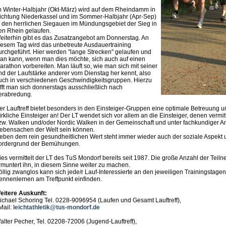
m Winter-Halbjahr (Okt-März) wird auf dem Rheindamm in
ichtung Niederkassel und im Sommer-Halbjahr (Apr-Sep)
n den herrlichen Siegauen im Mündungsgebiet der Sieg in
en Rhein gelaufen.
eiterhin gibt es das Zusatzangebot am Donnerstag. An
iesem Tag wird das unbetreute Ausdauertraining
urchgeführt. Hier werden "lange Strecken" gelaufen und
an kann, wenn man dies möchte, sich auch auf einen
arathon vorbereiten. Man läuft so, wie man sich mit seiner
nd der Laufstärke anderer vom Dienstag her kennt, also
uch in verschiedenen Geschwindigkeitsgruppen. Hierzu
rifft man sich donnerstags ausschließlich nach
erabredung.
er Lauftreff bietet besonders in den Einsteiger-Gruppen eine optimale Betreuung u
irkliche Einsteiger an! Der LT wendet sich vor allem an die Einsteiger, denen vermit
zw. Walken und/oder Nordic Walken in der Gemeinschaft und unter fachkundiger An
ebensachen der Welt sein können.
eben dem rein gesundheitlichen Wert steht immer wieder auch der soziale Aspekt 
ordergrund der Bemühungen.
ies vermittelt der LT des TuS Mondorf bereits seit 1987. Die große Anzahl der Teiln
rmuntert ihn, in diesem Sinne weiter zu machen.
öllig zwanglos kann sich jede/r Lauf-Interessierte an den jeweiligen Trainingsta
ennenlernen am Treffpunkt einfinden.
eitere Auskunft:
ichael Schoring Tel. 0228-9096954 (Laufen und Gesamt Lauftreff),
Mail:
leichtathletik@tus-mondorf.de
alter Pecher, Tel. 02208-72006 (Jugend-Lauftreff),