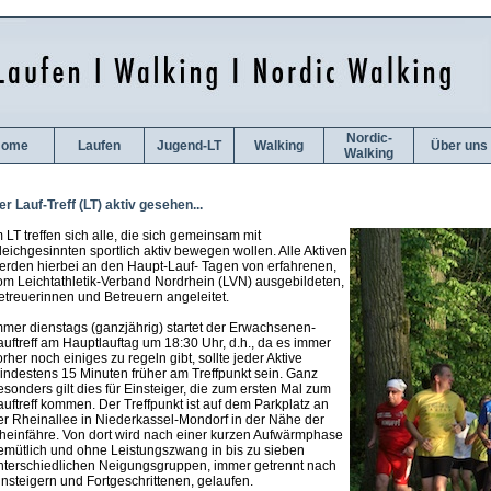
Nordic-
ome
Laufen
Jugend-LT
Walking
Über uns
Walking
er Lauf-Treff (LT) aktiv gesehen...
m LT treffen sich alle, die sich gemeinsam mit
leichgesinnten sportlich aktiv bewegen wollen. Alle Aktiven
erden hierbei an den Haupt-Lauf- Tagen von erfahrenen,
om Leichtathletik-Verband Nordrhein (LVN) ausgebildeten,
etreuerinnen und Betreuern angeleitet.
mmer dienstags (ganzjährig) startet der Erwachsenen-
auftreff am Hauptlauftag um 18:30 Uhr, d.h., da es immer
rher noch einiges zu regeln gibt, sollte jeder Aktive
indestens 15 Minuten früher am Treffpunkt sein. Ganz
esonders gilt dies für Einsteiger, die zum ersten Mal zum
auftreff kommen. Der Treffpunkt ist auf dem Parkplatz an
er Rheinallee in Niederkassel-Mondorf in der Nähe der
heinfähre. Von dort wird nach einer kurzen Aufwärmphase
emütlich und ohne Leistungszwang in bis zu sieben
nterschiedlichen Neigungsgruppen, immer getrennt nach
insteigern und Fortgeschrittenen, gelaufen.