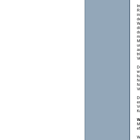
I
R
i
d
W
d
d
m
M
u
a
t
V
D
w
b
N
N
V
D
e
V
K
W
M
e
W