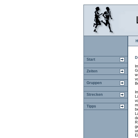
H
D
Start
I
G
Zeiten
w
v
Gruppen
B
I
Strecken
L
vo
m
Tipps
b
L
d
R
g
u
E